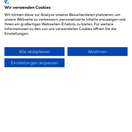
Wir verwenden Cookies
Wir können diese zur Analyse unserer Besucherdaten platzieren, um
unsere Webseite zu verbessern, personalisierte Inhalte anzuzeigen und
Ihnen ein großartiges Webseiten-Erlebnis zu bieten. Für weitere
Informationen zu den von uns verwendeten Cookies öffnen Sie die
Einstellungen.
Alle akzeptieren
Ablehnen
Jörg Götze
Einstellungen anpassen
Tel.: 0521 - 922 12-13
E-Mail: goetze@hohnen.de
Karin Kirchhof
Tel.: 0521 - 922 12-25
E-Mail: kirchhof@hohnen.de