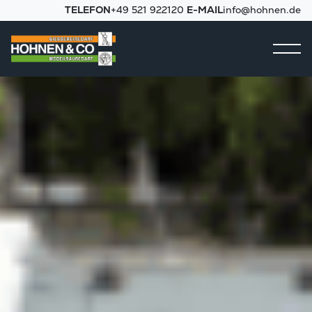
TELEFON
+49 521 922120
E-MAIL
info@hohnen.de