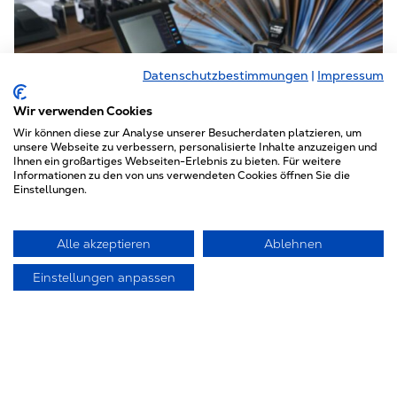
Datenschutzbestimmungen
|
Impressum
Wir verwenden Cookies
Wir können diese zur Analyse unserer Besucherdaten platzieren, um
unsere Webseite zu verbessern, personalisierte Inhalte anzuzeigen und
Ihnen ein großartiges Webseiten-Erlebnis zu bieten. Für weitere
Informationen zu den von uns verwendeten Cookies öffnen Sie die
Einstellungen.
Alle akzeptieren
Ablehnen
Jörg Götze
Einstellungen anpassen
Tel.: 0521 - 922 12-13
E-Mail: goetze@hohnen.de