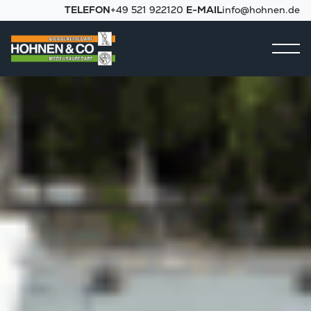
TELEFON
+49 521 922120
E-MAIL
info@hohnen.de