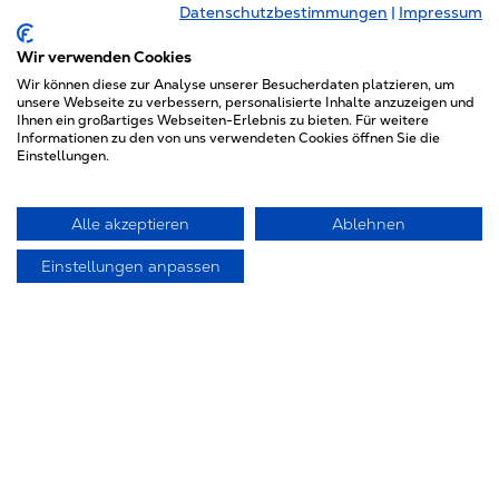
Tel. 02/57511335
Datenschutzbestimmungen
|
Impressum
Fax 02/89200283
E-Mail: info@resipol.com
Wir verwenden Cookies
Wir können diese zur Analyse unserer Besucherdaten platzieren, um
Maggiolo Attrezzature Srl
unsere Webseite zu verbessern, personalisierte Inhalte anzuzeigen und
Ihnen ein großartiges Webseiten-Erlebnis zu bieten. Für weitere
Via Frattina 46/A
Informationen zu den von uns verwendeten Cookies öffnen Sie die
I-35011 CAMPODARSEGO (PD)
Einstellungen.
Tel. 049/9200840
Fax 049/9201012
Alle akzeptieren
Ablehnen
E-Mail: commerciale@maggiolo-
attrezzature.com
Einstellungen anpassen
Japan
International Hatsunen Co., LTD.
25-15, 1-chome, Nakahara
Mitaka-City, Tokyo 181-0005
Tel. (3) 33 08 21 44
Fax (3) 33 26 97 24