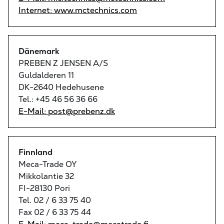
Internet: www.mctechnics.com
Dänemark
PREBEN Z JENSEN A/S
Guldalderen 11
DK-2640 Hedehusene
Tel.: +45 46 56 36 66
E-Mail: post@prebenz.dk
Finnland
Meca-Trade OY
Mikkolantie 32
FI-28130 Pori
Tel. 02 / 6 33 75 40
Fax 02 / 6 33 75 44