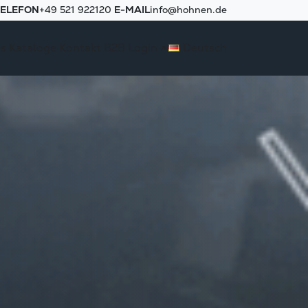
TELEFON
+49 521 922120
E-MAIL
info@hohnen.de
Deutsch
es
Kataloge
Kontakt
B2B Login ↗