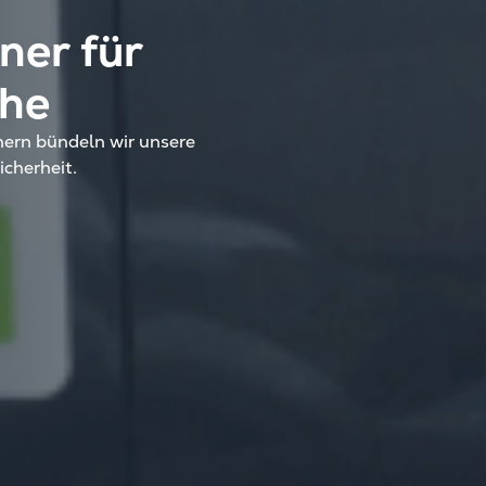
ner für
che
ern bündeln wir unsere
icherheit.