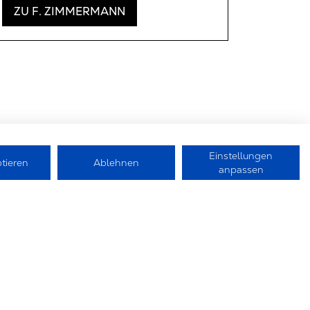
ZU F. ZIMMERMANN
Einstellungen
ptieren
Ablehnen
anpassen
HOHNEN & CO.
ALLGEMEIN
KG